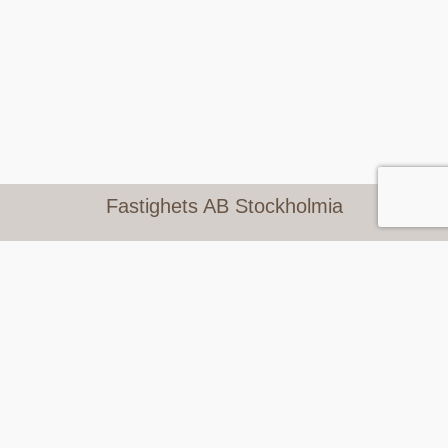
Fastighets AB Stockholmia
Adress: Stortorget 3, 111 29 Stockholm
Telefon: 08 505 536 00
Mejl: info@stockholmia.se
Fastighetsägare/BRF
Våra tjänster
Befintlig kund
Garage
Boende
Bostadsrättsinnehavare
Hyresgäst