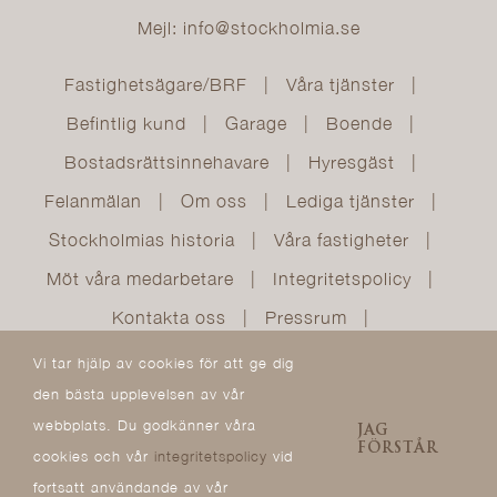
Mejl: info@stockholmia.se
Fastighetsägare/BRF
Våra tjänster
Befintlig kund
Garage
Boende
Bostadsrättsinnehavare
Hyresgäst
Felanmälan
Om oss
Lediga tjänster
Stockholmias historia
Våra fastigheter
Möt våra medarbetare
Integritetspolicy
Kontakta oss
Pressrum
Söker du lägenhet
Vi tar hjälp av cookies för att ge dig
den bästa upplevelsen av vår
webbplats. Du godkänner våra
JAG
FÖRSTÅR
cookies och vår
integritetspolicy
vid
fortsatt användande av vår